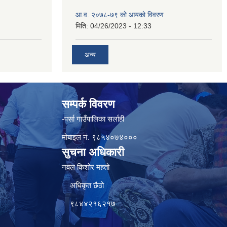
आ.व. २०७८-७९ को आयको विवरण
मिति:
04/26/2023 - 12:33
अन्य
सम्पर्क विवरण
-पर्सा गाउँपालिका सर्लाही
मोबाइल नं. ९८५४०७४०००
सुचना अधिकारी
नवल किशोर महतो
अधिकृत छैठो
९८४४२१६२१७