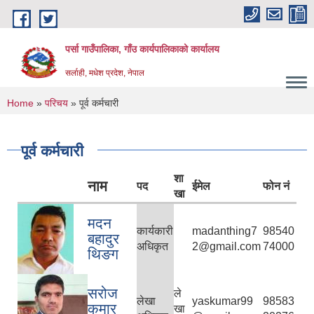
Skip to main content
पर्सा गाउँपालिका, गाँउ कार्यपालिकाको कार्यालय
सर्लाही, मधेश प्रदेश, नेपाल
You are here
Home
»
परिचय
» पूर्व कर्मचारी
पूर्व कर्मचारी
शा
नाम
पद
ईमेल
फोन नं
खा
मदन
कार्यकारी
madanthing7
98540
बहादुर
अधिकृत
2@gmail.com
74000
थिङग
सरोज
ले
लेखा
yaskumar99
98583
कुमार
खा